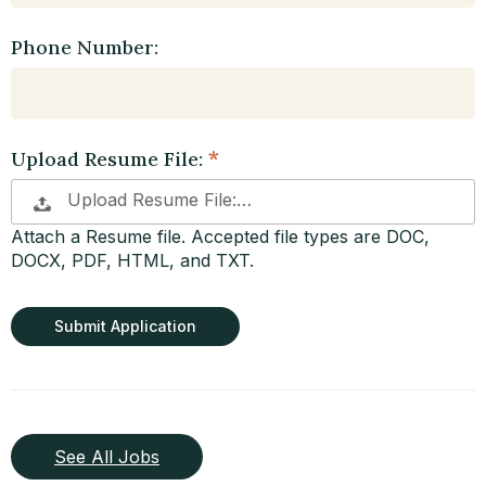
Phone Number:
Upload Resume File:
Upload Resume File:…
Attach a Resume file. Accepted file types are DOC,
DOCX, PDF, HTML, and TXT.
People
looking
for jobs
should
not put
anything
here.
See All Jobs