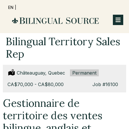
EN |
Bilingual Territory Sales
Rep
Location:
Châteauguay, Quebec
Type:
Permanent
Salary:
CA$70,000 - CA$80,000
Job
#16100
Gestionnaire de
territoire des ventes
bilingue, anglais et